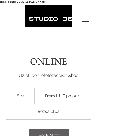
gtag('config', 'AW-11502794735');
ONLINE
Üzleti portréfotózás workshop
From
90,000
8 hr
8
From HUF 90,000
Hungarian
forints
h
r
Rózsa utca
Book Now