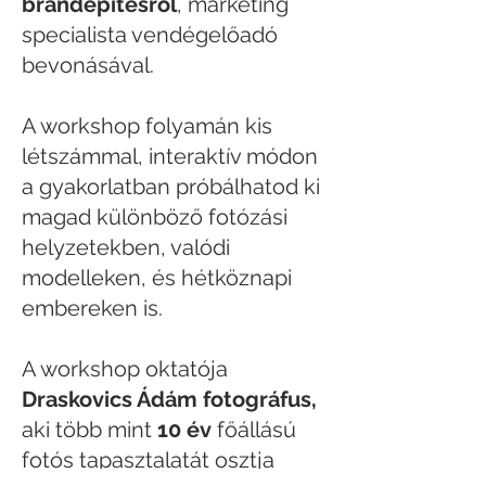
brandépítésről
, marketing
specialista vendégelőadó
bevonásával.
A workshop folyamán kis
létszámmal, interaktív módon
a gyakorlatban próbálhatod ki
magad különböző fotózási
helyzetekben, valódi
modelleken, és hétköznapi
embereken is.
A workshop oktatója
Draskovics Ádám fotográfus,
aki több mint
10 év
főállású
fotós tapasztalatát osztja