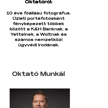
Oktatóról:
10 éve főállású fotográfus.
Üzleti portéfotósként
fényképezett többek
között a K&H Banknak, a
Yettelnek, a Woltnak és
számos nemzetközi
ügyvédi irodának.
Oktató Munkái