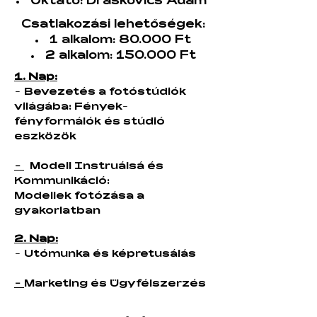
Oktató: Draskovics Ádám
Csatlakozási lehetőségek:
1 alkalom: 80.000 Ft
2 alkalom: 150.000 Ft
1. Nap:
-
Bevezetés a fotóstúdiók
világába: Fények-
fényformálók és stúdió
eszközök
-
Modell Instruálsá és
Kommunikáció:
Modellek fotózása a
gyakorlatban
2. Nap:
-
Utómunka és képretusálás
-
Marketing és Ügyfélszerzés