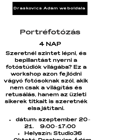
Draskovics Ádám weboldala
Portréfotózás
4 NAP
Szeretnél szintet lépni, és
bepillantást nyerni a
fotóstúdiók világába? Ez a
workshop azon fejlődni
vágyó fotósoknak szól, akik
nem csak a világítás és
retusálás, hanem az üzleti
sikerek titkait is szeretnék
elsajátítani.
dátum: szeptember 20-
21.
9:00-17:00
Helyszín: Studio36