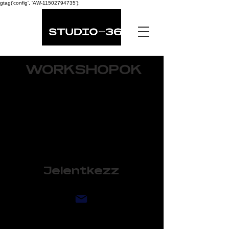
gtag('config', 'AW-11502794735');
WORKSHOPOK
Sajátítsd el a fotózás
fortélyait és trükkjeit a
Stúdió-36 workshopjain,
ahol profi fotósok és
szakértők osztják meg
tudásukat!
Jelentkezz
hello@studio36.hu