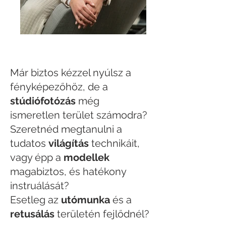
Már biztos kézzel nyúlsz a
fényképezőhöz, de a
stúdiófotózás
még
ismeretlen terület számodra?
Szeretnéd megtanulni a
tudatos
világítás
technikáit,
vagy épp a
modellek
magabiztos, és hatékony
instruálását?
Esetleg az
utómunka
és a
retusálás
területén fejlődnél?