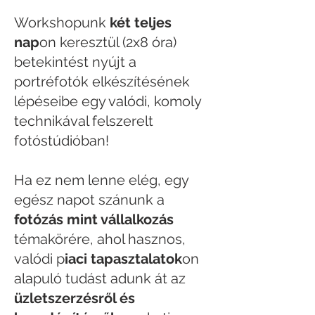
Workshopunk
két teljes
nap
on keresztül (2x8 óra)
betekintést nyújt a
portréfotók elkészítésének
lépéseibe egy valódi, komoly
technikával felszerelt
fotóstúdióban!
Ha ez nem lenne elég, egy
egész napot szánunk a
fotózás mint vállalkozás
témakörére, ahol hasznos,
valódi p
iaci tapasztalatok
on
alapuló tudást adunk át az
üzletszerzésről és