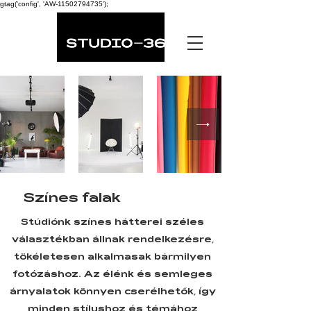
gtag('config', 'AW-11502794735');
Színes falak
Stúdiónk színes hátterei széles
választékban állnak rendelkezésre,
tökéletesen alkalmasak bármilyen
fotózáshoz. Az élénk és semleges
árnyalatok könnyen cserélhetők, így
minden stílushoz és témához