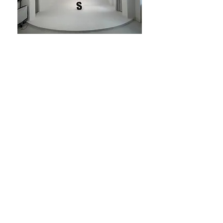
Elérhe​
tőségeink
hello@studio36.h
u
+36 204798862
1077 Budapest Rózsa utca
36.
Nyitvatartás
Hétfő-Péntek : 9:00-17:00
Igény szerint nyitvatartási időn
kivül. (Más lemondási feltételek!)
Szombat-Vasárnap: igény
szerint (Más lemondási
feltételek!)