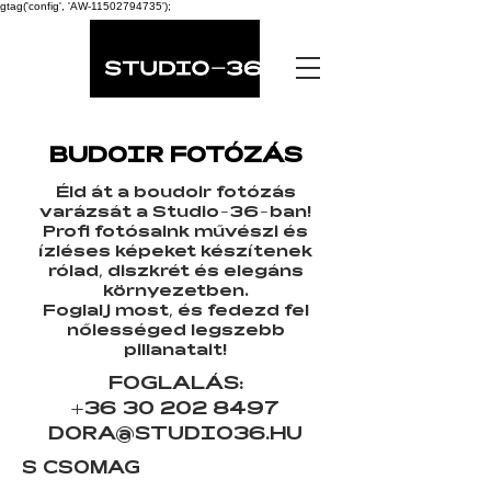
gtag('config', 'AW-11502794735');
BUDOIR FOTÓZÁS
Éld át a boudoir fotózás
varázsát a Studio-36-ban!
Profi fotósaink művészi és
ízléses képeket készítenek
rólad, diszkrét és elegáns
környezetben.
Foglalj most, és fedezd fel
nőiességed legszebb
pillanatait!
FOGLALÁS:
+36 30 202 8497
DORA@STUDIO36.HU
S CSOMAG