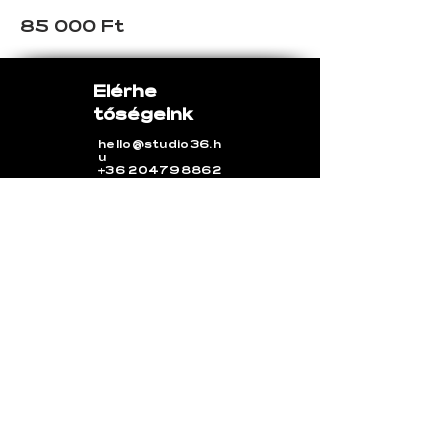
85 000 Ft
Elérhe​
tőségeink
hello@studio36.h
u
+36 204798862
1077 Budapest Rózsa utca
36.
Nyitvatartás
Hétfő-Péntek : 9:00-17:00
Igény szerint nyitvatartási időn
kivül. (Más lemondási feltételek!)
Szombat-Vasárnap: igény
szerint (Más lemondási
feltételek!)